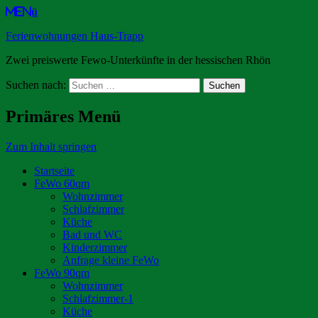
Menü
Ferienwohnungen Haus-Trapp
Zwei preiswerte Fewo-Unterkünfte in der hessischen Rhön
Suchen nach:
Primäres Menü
Zum Inhalt springen
Startseite
FeWo 60qm
Wohnzimmer
Schlafzimmer
Küche
Bad und WC
Kinderzimmer
Anfrage kleine FeWo
FeWo 90qm
Wohnzimmer
Schlafzimmer-1
Küche