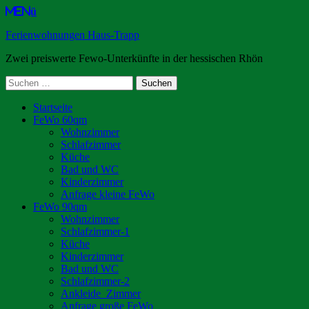
Menü
Ferienwohnungen Haus-Trapp
Zwei preiswerte Fewo-Unterkünfte in der hessischen Rhön
Suchen
nach:
Primäres
Zum
Startseite
Inhalt
FeWo 60qm
Menü
springen
Wohnzimmer
Schlafzimmer
Küche
Bad und WC
Kinderzimmer
Anfrage kleine FeWo
FeWo 90qm
Wohnzimmer
Schlafzimmer-1
Küche
Kinderzimmer
Bad und WC
Schlafzimmer-2
Ankleide_Zimmer
Anfrage große FeWo