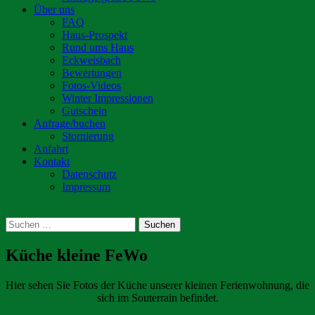
Über uns
FAQ
Haus-Prospekt
Rund ums Haus
Eckweisbach
Bewertungen
Fotos-Videos
Winter Impressionen
Gutschein
Anfrage/buchen
Stornierung
Anfahrt
Kontakt
Datenschutz
Impressum
Suchen
Suchen
nach:
Küche kleine FeWo
Hier sehen Sie Fotos der Küche unserer kleinen Ferienwohnung, die
sich im Souterrain befindet.